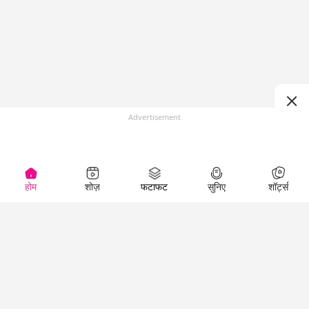
Advertisement
होम
शोज़
फटाफट
सुनिए
शॉर्ट्स
Top Shows
LallanKhas News
Entertainment
News
The Lallantop Show
Hindi Satire & Humor
Duniyadaari
Lallankhas Specials
Guest in the
Breaking News
Entertainment News
Newsroom
Top Political News
Hindi
Netanagri
Hindi
Top stories Cinema
Lallantop Baithki
Top History News
Entertainment Special
Kharcha Paani
Real Stories News
News