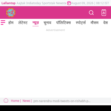
Lallantop
Aajtak
Indiatoday
Sportstak
Newstak
Mumbai Tak
August 09, 2026
Astrotak
|
08:12 IST
होम
लेटेस्ट
न्यूज़
चुनाव
पॉलिटिक्स
स्पोर्ट्स
मौसम
देश
Advertisement
Home
News
pm-narendra modi-tweets-on-rishabh-pant-accident