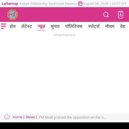
Lallantop
Aajtak
Indiatoday
Sportstak
Newstak
Mumbai Tak
August 08, 2026
Astrotak
|
20:57 IST
होम
लेटेस्ट
न्यूज़
चुनाव
पॉलिटिक्स
स्पोर्ट्स
मौसम
देश
Advertisement
Home
News
PM Modi praised the opposition on the no-confidence motion in Parliament