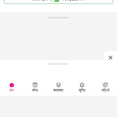
Advertisement
Advertisement
होम
शोज़
फटाफट
सुनिए
शॉर्ट्स
Top Shows
LallanKhas News
Entertainment
News
The Lallantop Show
Hindi Satire & Humor