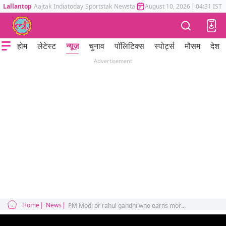
Lallantop
Aajtak
Indiatoday
Sportstak
Newstak
Mumbai Tak
August 10, 2026
Astrotak
|
04:31 IST
होम
लेटेस्ट
न्यूज़
चुनाव
पॉलिटिक्स
स्पोर्ट्स
मौसम
देश
Advertisement
Home
News
PM Modi or rahul gandhi who earns more from youtube , nitin gadkari has revealed his youtube income