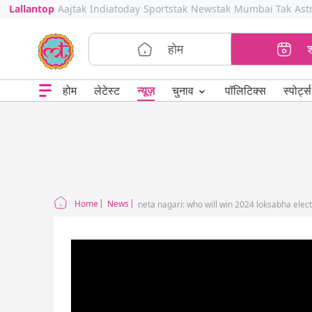
Lallantop
Aajtak
Indiatoday
Sportstak
Newstak
Mumbai Tak
Ast
होम
⌄
चुनाव
होम
लेटेस्ट
न्यूज़
पॉलिटिक्स
स्पोर्ट्स
Home
News
neta nagari: who will win 2024 loksabha elec