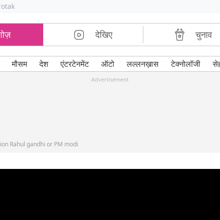
rotak
शोज़
देखिए
चुनाव
मौसम
देश
एंटरटेनमेंट
ऑटो
लल्लनख़ास
टेक्नोलॉजी
से
Advertisement
tion Rahul gandhi or PM modi