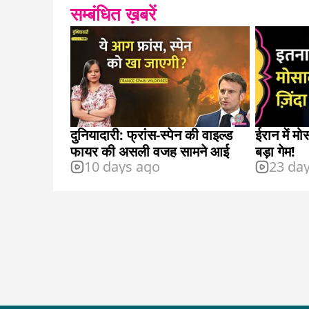
सम्बंधित ख़बरें
दुनियादारी: फ्रांस-स्पेन की वाइल्ड
ईरान में 
फायर की असली वजह सामने आई
बड़ा गेम!
10 days ago
23 da