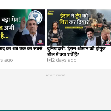
मोसाद का अब तक का सबसे
दुनियादारी: ईरान-ओमान की होर्मुज
डील में क्या शर्तें हैं?
ys ago
2 days ago
Advertisement