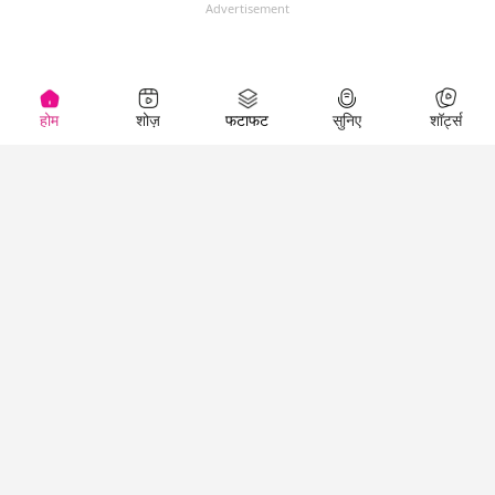
Advertisement
होम
शोज़
फटाफट
सुनिए
शॉर्ट्स
Top Shows
LallanKhas News
Entertainment
News
The Lallantop Show
Hindi Satire & Humor
Duniyadaari
Lallankhas Specials
Guest in the
Breaking News
Entertainment News
Newsroom
Top Political News
Hindi
Netanagri
Hindi
Top stories Cinema
Lallantop Baithki
Top History News
Entertainment Special
Kharcha Paani
Real Stories News
News
Aasan Bhasha Mein
Latest Political News
Top movies series
Social List
Top Literature News
review
Tarikh
Top Persons News
Latest Entertainment
Sehat
Top Profiles
News
The Cinema Show
Viral News
Business News
Technology
Top News
News
Business News in
Breaking News Hindi
Hindi
Top News Hindi
Latest Business News
Technology News in
Latest News Hindi
Business Special News
Hindi
Social Media News