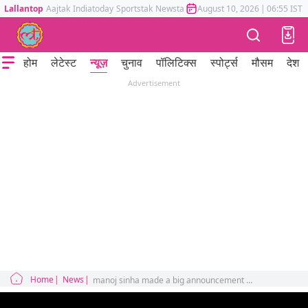
Lallantop
Aajtak
Indiatoday
Sportstak
Newstak
Mumbai Tak
August 10, 2026
Astrotak
|
06:55 IST
होम
लेटेस्ट
न्यूज़
चुनाव
पॉलिटिक्स
स्पोर्ट्स
मौसम
देश
Advertisement
Home
News
manoj sinha made a big announcement on when will JKSSB will start the recruitment after the corruption.