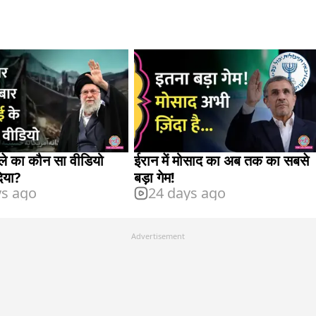
ले का कौन सा वीडियो
ईरान में मोसाद का अब तक का सबसे
िया?
बड़ा गेम!
ys ago
24 days ago
Advertisement