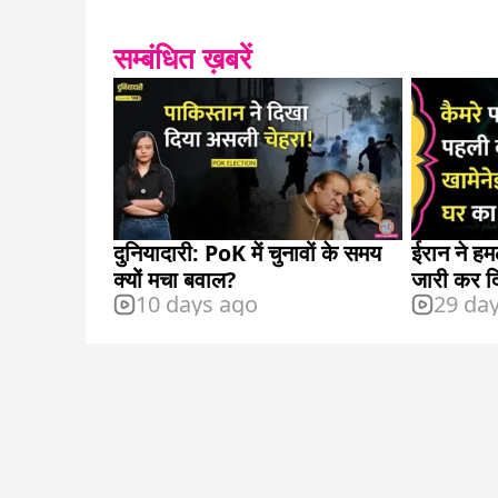
सम्बंधित ख़बरें
दुनियादारी: PoK में चुनावों के समय
ईरान ने हम
क्यों मचा बवाल?
जारी कर द
10 days ago
29 da