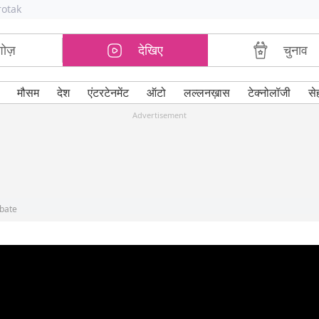
rotak
शोज़
देखिए
चुनाव
मौसम
देश
एंटरटेनमेंट
ऑटो
लल्लनख़ास
टेक्नोलॉजी
से
Advertisement
ebate