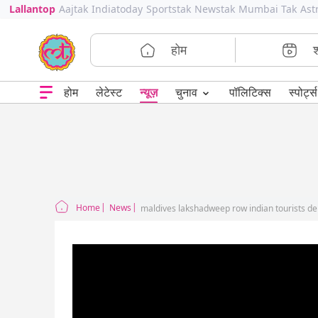
Lallantop
Aajtak
Indiatoday
Sportstak
Newstak
Mumbai Tak
Ast
होम
⌄
चुनाव
होम
लेटेस्ट
न्यूज़
पॉलिटिक्स
स्पोर्ट्स
Home
News
maldives lakshadweep row indian tourists d