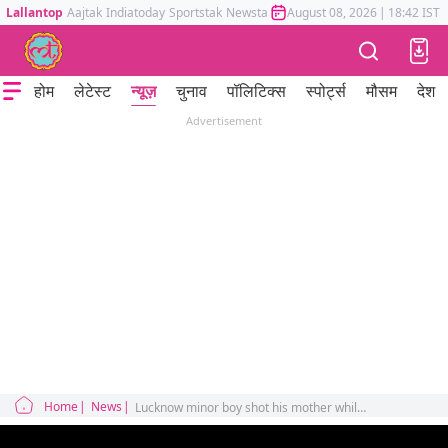
Lallantop
Aajtak
Indiatoday
Sportstak
Newstak
Mumbai Tak
August 08, 2026
Astrotak
|
18:42 IST
होम
लेटेस्ट
न्यूज़
चुनाव
पॉलिटिक्स
स्पोर्ट्स
मौसम
देश
Advertisement
Home
News
Lucknow minor boy shot his mother while she was sleeping said he does not feel any remorse