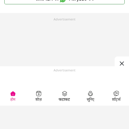
Advertisement
Advertisement
होम
शोज़
फटाफट
सुनिए
शॉर्ट्स
Top Shows
LallanKhas News
Entertainment
News
The Lallantop Show
Hindi Satire & Humor