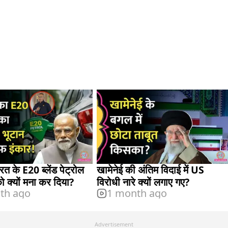
रत के E20 ब्लेंड पेट्रोल
खामेनेई की अंतिम विदाई में US
 क्यों मना कर दिया?
विरोधी नारे क्यों लगाए गए?
th ago
1 month ago
Advertisement