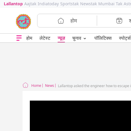
Lallantop
Aajtak
Indiatoday
Sportstak
Newstak
Mumbai Tak
Ast
होम
⌄
चुनाव
होम
लेटेस्ट
न्यूज़
पॉलिटिक्स
स्पोर्ट्स
Home
News
Lallantop asked the engineer how to escape if 