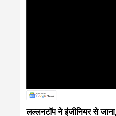
लल्लनटॉप ने इंजीनियर से जाना,