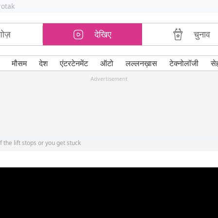
rotak
शोज़
देखिए
चुनाव
मौसम
देश
एंटरटेनमेंट
ऑटो
लल्लनख़ास
टेक्नोलॉजी
से
Advertisement
the lift stops or you get stuck