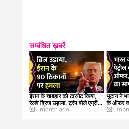
सम्बंधित ख़बरें
ईरान के चाबहार को टारगेट किया,
भूटान ने भा
रेलवे ब्रिज उड़ाया, ट्रंप बोले एग्रीमेंट
के ऑफर को
1 month ago
1 mon
ख़त्म