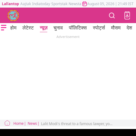
Lallantop
Aajtak
Indiatoday
Sportstak
Newstak
Mumbai Tak
August 05, 2026
Astrotak
|
21:49 IST
होम
लेटेस्ट
न्यूज़
चुनाव
पॉलिटिक्स
स्पोर्ट्स
मौसम
देश
Advertisement
Home
News
Lalit Modi's threat to a famous lawyer, you will be shocked to hear what he said