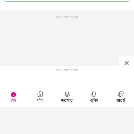
Advertisement
Advertisement
होम
शोज़
फटाफट
सुनिए
शॉर्ट्स
Top Shows
LallanKhas News
Entertainment
News
The Lallantop Show
Hindi Satire & Humor
Duniyadaari
Lallankhas Specials