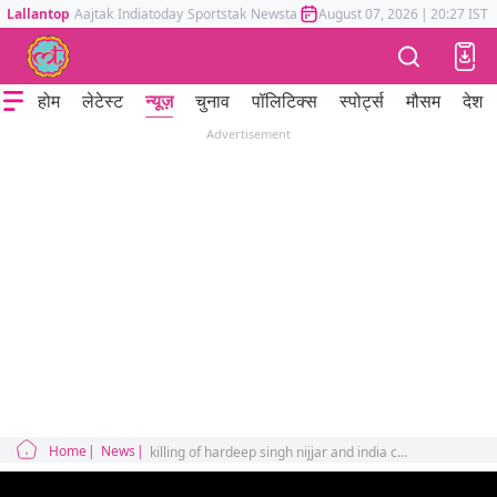
Lallantop
Aajtak
Indiatoday
Sportstak
Newstak
Mumbai Tak
August 07, 2026
Astrotak
|
20:27 IST
होम
लेटेस्ट
न्यूज़
चुनाव
पॉलिटिक्स
स्पोर्ट्स
मौसम
देश
Advertisement
Home
News
killing of hardeep singh nijjar and india canada relations foreign media coverage