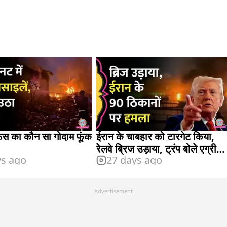
 रूस का कौन सा गोदाम फूंक
ईरान के चाबहार को टारगेट किया,
रेलवे ब्रिज उड़ाया, ट्रंप बोले एग्रीमेंट
ys ago
27 days ago
ख़त्म
Advertisement