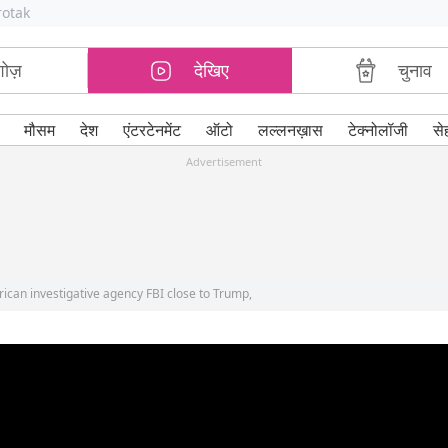
rotak
शोज़
देखिए
चुनाव
मौसम
देश
एंटरटेनमेंट
ऑटो
लल्लनख़ास
टेक्नोलॉजी
से
Advertisement
ican investigative agency FBI close to Trump,