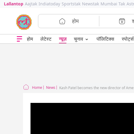
Lallantop
Aajtak
Indiatoday
Sportstak
Newstak
Mumbai Tak
Ast
होम
⌄
चुनाव
होम
लेटेस्ट
न्यूज़
पॉलिटिक्स
स्पोर्ट्स
Home
News
Kash Patel becomes the new director of Amer