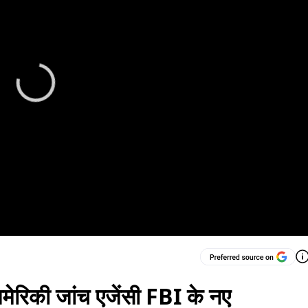
अमेरिकी जांच एजेंसी FBI के नए