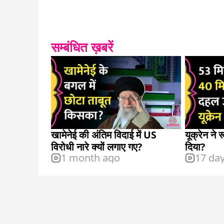
सम्बंधित ख़बरें
खामेनेई की अंतिम विदाई में US
यूक्रेन ने
विरोधी नारे क्यों लगाए गए?
दिया?
1 month ago
17 da