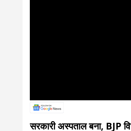
सरकारी अस्पताल बना, BJP वि