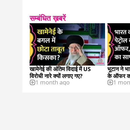
सम्बंधित ख़बरें
खामेनेई की अंतिम विदाई में US
भूटान ने भा
विरोधी नारे क्यों लगाए गए?
के ऑफर को
1 month ago
1 mon