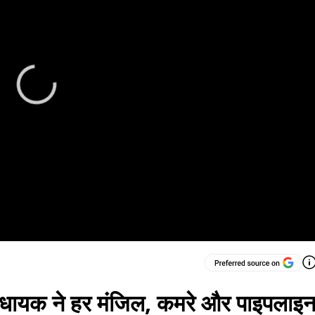
धायक ने हर मंजिल, कमरे और पाइपलाइ