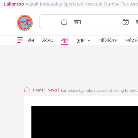
Lallantop
Aajtak
Indiatoday
Sportstak
Newstak
Mumbai Tak
Ast
होम
⌄
चुनाव
होम
लेटेस्ट
न्यूज़
पॉलिटिक्स
स्पोर्ट्स
Home
News
karnataka bjp-mla-accused-of-taking-bribe-for