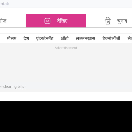
rotak
शोज़
देखिए
चुनाव
मौसम
देश
एंटरटेनमेंट
ऑटो
लल्लनख़ास
टेक्नोलॉजी
से
Advertisement
-clearing-bills