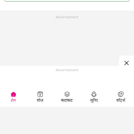
Advertisement
Advertisement
होम
शोज़
फटाफट
सुनिए
शॉर्ट्स
Top Shows
LallanKhas News
Entertainment
News
The Lallantop Show
Hindi Satire & Humor
Duniyadaari
Lallankhas Specials