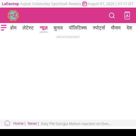
Lallantop
Aajtak
Indiatoday
Sportstak
Newstak
Mumbai Tak
August 07, 2026
Astrotak
|
07:17 IST
होम
लेटेस्ट
न्यूज़
चुनाव
पॉलिटिक्स
स्पोर्ट्स
मौसम
देश
Advertisement
Home
News
Italy PM Giorgia Meloni reaction on Donald Trump begged photo statement g7