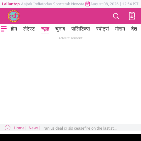
Lallantop
Aajtak
Indiatoday
Sportstak
Newstak
Mumbai Tak
August 08, 2026
Astrotak
|
12:54 IST
होम
लेटेस्ट
न्यूज़
चुनाव
पॉलिटिक्स
स्पोर्ट्स
मौसम
देश
Advertisement
Home
News
iran us deal crisis ceasefire on the last stage donald trump warning