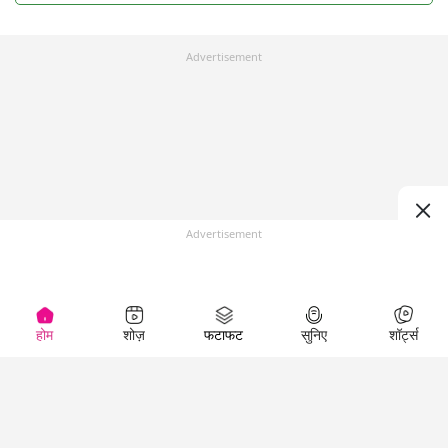
Advertisement
Advertisement
होम
शोज़
फटाफट
सुनिए
शॉर्ट्स
Top Shows
LallanKhas News
Entertainment
News
The Lallantop Show
Hindi Satire & Humor
Duniyadaari
Lallankhas Specials