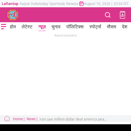
Lallantop
Aajtak
Indiatoday
Sportstak
Newstak
Mumbai Tak
August 10, 2026
Astrotak
|
20:34 IST
होम
लेटेस्ट
न्यूज़
चुनाव
पॉलिटिक्स
स्पोर्ट्स
मौसम
देश
Advertisement
Home
News
iran uae million dollar deal america peace deal