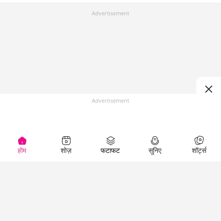
Advertisement
Advertisement
होम
शोज़
फटाफट
सुनिए
शॉर्ट्स
Top Shows
LallanKhas News
Entertainment
News
The Lallantop Show
Hindi Satire & Humor
Duniyadaari
Lallankhas Specials
Guest in the
Breaking News
Entertainment News
Newsroom
Top Political News
Hindi