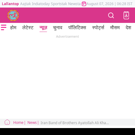
Lallantop
Aajtak
Indiatoday
Sportstak
Newstak
Mumbai Tak
August 07, 2026
Astrotak
|
06:28 IST
होम
लेटेस्ट
न्यूज़
चुनाव
पॉलिटिक्स
स्पोर्ट्स
मौसम
देश
Advertisement
Home
News
Iran Band of Brothers Ayatollah Ali Khamenei IRGC US Israel