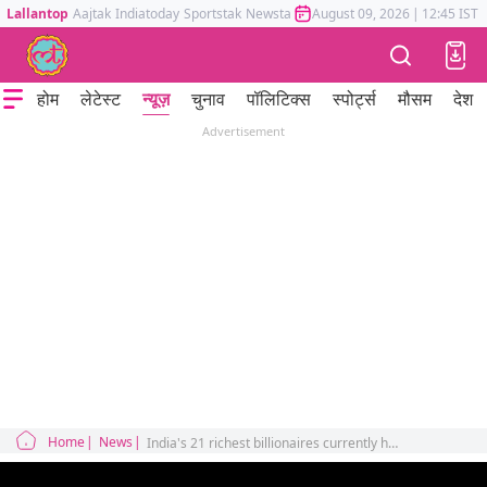
Lallantop
Aajtak
Indiatoday
Sportstak
Newstak
Mumbai Tak
August 09, 2026
Astrotak
|
12:45 IST
होम
लेटेस्ट
न्यूज़
चुनाव
पॉलिटिक्स
स्पोर्ट्स
मौसम
देश
Advertisement
Home
News
India's 21 richest billionaires currently have more wealth than the country's 70 crore people says oxfam india report