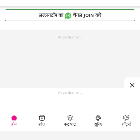
लल्लनटॉप का
चैनल
करें
JOIN
Advertisement
Advertisement
होम
शोज़
फटाफट
सुनिए
शॉर्ट्स