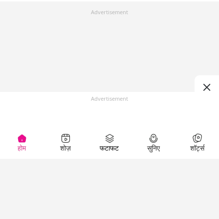
Advertisement
Advertisement
होम
शोज़
फटाफट
सुनिए
शॉर्ट्स
Top Shows
LallanKhas News
Entertainment
News
The Lallantop Show
Hindi Satire & Humor
Duniyadaari
Lallankhas Specials
Guest in the
Breaking News
Entertainment News
Newsroom
Top Political News
Hindi
Netanagri
Hindi
Top stories Cinema