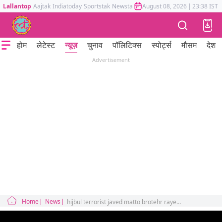
Lallantop
Aajtak
Indiatoday
Sportstak
Newstak
Mumbai Tak
August 08, 2026
Astrotak
|
23:38 IST
होम
लेटेस्ट
न्यूज़
चुनाव
पॉलिटिक्स
स्पोर्ट्स
मौसम
देश
Advertisement
Home
News
hijbul terrorist javed matto brotehr rayes matto tells why he hoisted indian flag