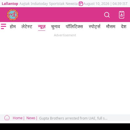
Lallantop
Aajtak
Indiatoday
Sportstak
Newstak
Mumbai Tak
August 10, 2026
Astrotak
|
04:39 IST
होम
लेटेस्ट
न्यूज़
चुनाव
पॉलिटिक्स
स्पोर्ट्स
मौसम
देश
Advertisement
Home
News
Gupta Brothers arrested from UAE, full story discussed in duniyadari