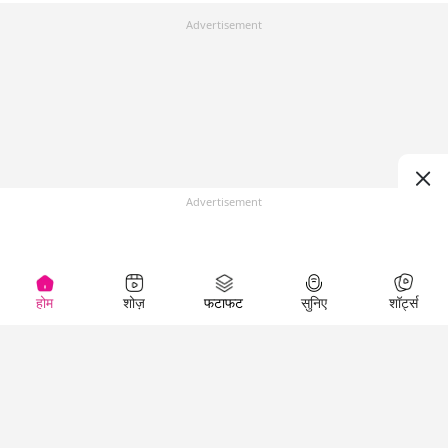
Advertisement
Advertisement
होम
शोज़
फटाफट
सुनिए
शॉर्ट्स
Top Shows
LallanKhas News
Entertainment
News
The Lallantop Show
Hindi Satire & Humor
Duniyadaari
Lallankhas Specials
Guest in the
Breaking News
Entertainment News
Newsroom
Top Political News
Hindi
Netanagri
Hindi
Top stories Cinema