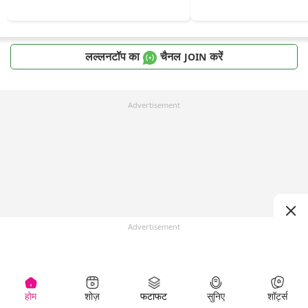
लल्लनटॉप का
चैनल
करें
JOIN
Advertisement
Advertisement
होम
शोज़
फटाफट
सुनिए
शॉर्ट्स