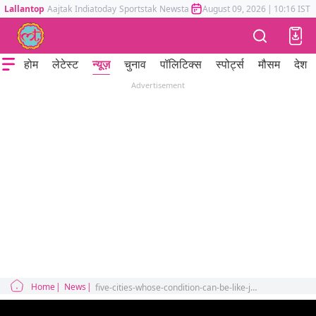
Lallantop
Aajtak
Indiatoday
Sportstak
Newstak
Mumbai Tak
August 09, 2026
Astrotak
|
10:16 IST
होम
लेटेस्ट
न्यूज़
चुनाव
पॉलिटिक्स
स्पोर्ट्स
मौसम
देश
Advertisement
Home
News
five-cities-whose-condition-can-be-like-joshimath-tehri-bhageshwar-uttarkashi-rudraprayag