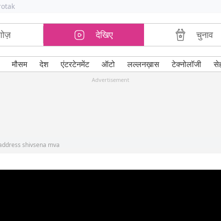
rotak
शोज़
देखिए
चुनाव
मौसम
देश
एंटरटेनमेंट
ऑटो
लल्लनख़ास
टेक्नोलॉजी
से
Advertisement
 address shivsena mva