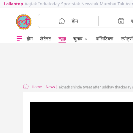
Lallantop
Aajtak
Indiatoday
Sportstak
Newstak
Mumbai Tak
Ast
होम
⌄
चुनाव
होम
लेटेस्ट
न्यूज़
पॉलिटिक्स
स्पोर्ट्स
Home
News
eknath shinde tweet after uddhav thackeray