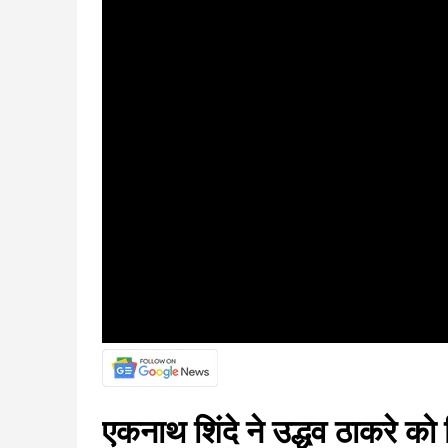
एकनाथ शिंदे ने उद्धव ठाकरे को