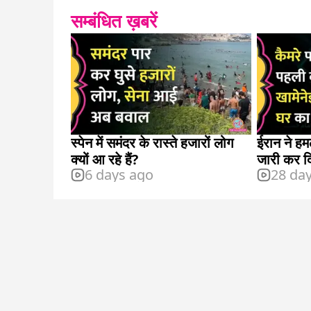
सम्बंधित ख़बरें
स्पेन में समंदर के रास्ते हजारों लोग
ईरान ने हम
क्यों आ रहे हैं?
जारी कर द
6 days ago
28 da