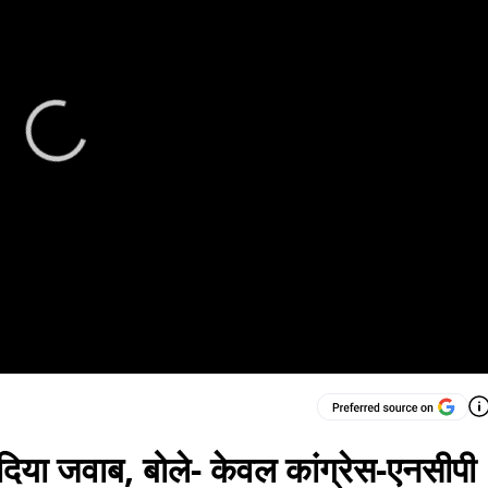
 दिया जवाब, बोले- केवल कांग्रेस-एनसीपी