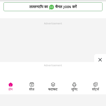
लल्लनटॉप का
चैनल
करें
JOIN
Advertisement
Advertisement
होम
शोज़
फटाफट
सुनिए
शॉर्ट्स