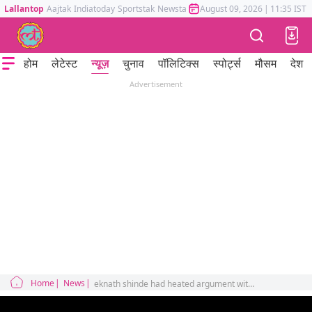
Lallantop
Aajtak
Indiatoday
Sportstak
Newstak
Mumbai Tak
August 09, 2026
Astrotak
|
11:35 IST
होम
लेटेस्ट
न्यूज़
चुनाव
पॉलिटिक्स
स्पोर्ट्स
मौसम
देश
Advertisement
Home
News
eknath shinde had heated argument with aditya thackeray and sanjay raut on legislative council election