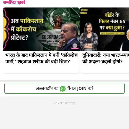
सम्बंधित ख़बरें
भारत के बाद पाकिस्तान में बनी 'कॉकरोच 
दुनियादारी: क्या भारत-म्यां
पार्टी,' शहबाज शरीफ की बढ़ी चिंता?
की अदला-बदली होगी?
लल्लनटॉप का
चैनल
करें
JOIN
Advertisement