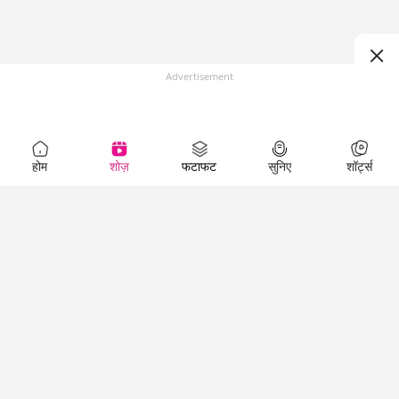
Advertisement
होम
शोज़
फटाफट
सुनिए
शॉर्ट्स
Top Shows
LallanKhas News
Entertainment
News
The Lallantop Show
Hindi Satire & Humor
Duniyadaari
Lallankhas Specials
Guest in the
Breaking News
Entertainment News
Newsroom
Top Political News
Hindi
Netanagri
Hindi
Top stories Cinema
Lallantop Baithki
Top History News
Entertainment Special
Kharcha Paani
Real Stories News
News
Aasan Bhasha Mein
Latest Political News
Top movies series
Social List
Top Literature News
review
Tarikh
Top Persons News
Latest Entertainment
Sehat
Top Profiles
News
The Cinema Show
Viral News