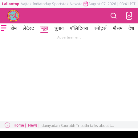
Lallantop
Aajtak
Indiatoday
Sportstak
Newstak
Mumbai Tak
August 07, 2026
Astrotak
|
03:41 IST
होम
लेटेस्ट
न्यूज़
चुनाव
पॉलिटिक्स
स्पोर्ट्स
मौसम
देश
Advertisement
Home
News
duniyadari Saurabh Tripathi talks about the history of BRICS and why this organisation is important