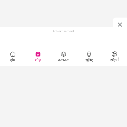
Advertisement
होम
शोज़
फटाफट
सुनिए
शॉर्ट्स
Top Shows
LallanKhas News
Entertainment
News
The Lallantop Show
Hindi Satire & Humor
Duniyadaari
Lallankhas Specials
Guest in the
Breaking News
Entertainment News
Newsroom
Top Political News
Hindi
Netanagri
Hindi
Top stories Cinema
Lallantop Baithki
Top History News
Entertainment Special
Kharcha Paani
Real Stories News
News
Aasan Bhasha Mein
Latest Political News
Top movies series
Social List
Top Literature News
review
Tarikh
Top Persons News
Latest Entertainment
Sehat
Top Profiles
News
The Cinema Show
Viral News