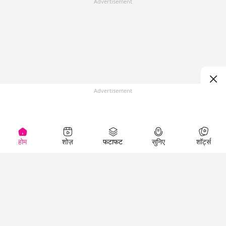
Advertisement
Advertisement
होम
शोज़
फटाफट
सुनिए
शॉर्ट्स
Top Shows
LallanKhas News
Entertainment
News
The Lallantop Show
Hindi Satire & Humor
Duniyadaari
Lallankhas Specials
Guest in the
Breaking News
Entertainment News
Newsroom
Top Political News
Hindi
Netanagri
Hindi
Top stories Cinema
Lallantop Baithki
Top History News
Entertainment Special