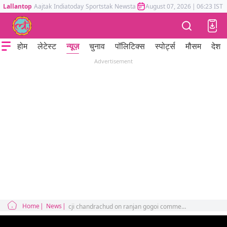
Lallantop
Aajtak
Indiatoday
Sportstak
Newstak
Mumbai Tak
August 07, 2026
Astrotak
|
06:23 IST
होम
लेटेस्ट
न्यूज़
चुनाव
पॉलिटिक्स
स्पोर्ट्स
मौसम
देश
Advertisement
Home
News
cji chandrachud on ranjan gogoi comment on constitution