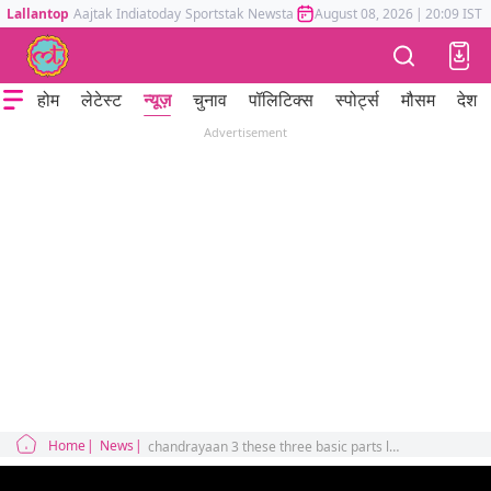
Lallantop
Aajtak
Indiatoday
Sportstak
Newstak
Mumbai Tak
August 08, 2026
Astrotak
|
20:09 IST
होम
लेटेस्ट
न्यूज़
चुनाव
पॉलिटिक्स
स्पोर्ट्स
मौसम
देश
Advertisement
Home
News
chandrayaan 3 these three basic parts lander rover and orbitor