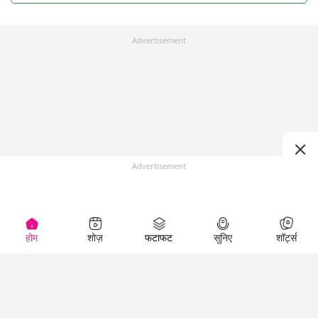
Advertisement
Advertisement
होम
शोज़
फटाफट
सुनिए
शॉर्ट्स
Top Shows
LallanKhas News
Entertainment
News
The Lallantop Show
Hindi Satire & Humor
Duniyadaari
Lallankhas Specials