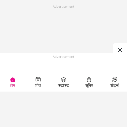
Advertisement
Advertisement
होम
शोज़
फटाफट
सुनिए
शॉर्ट्स
Top Shows
LallanKhas News
Entertainment
News
The Lallantop Show
Hindi Satire & Humor
Duniyadaari
Lallankhas Specials
Guest in the
Breaking News
Entertainment News
Newsroom
Top Political News
Hindi
Netanagri
Hindi
Top stories Cinema