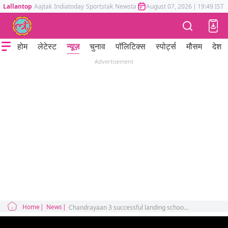
Lallantop
Aajtak
Indiatoday
Sportstak
Newstak
Mumbai Tak
August 07, 2026
Astrotak
|
19:49 IST
होम
लेटेस्ट
न्यूज़
चुनाव
पॉलिटिक्स
स्पोर्ट्स
मौसम
देश
Advertisement
Home
News
Chandrayaan 3 successful landing school boy amazing reaction