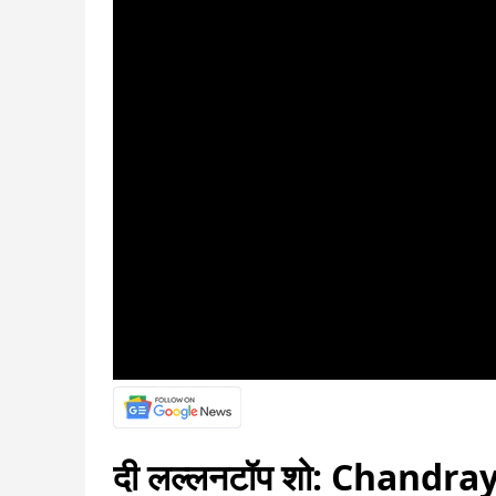
दी लल्लनटॉप शो: Chandraya