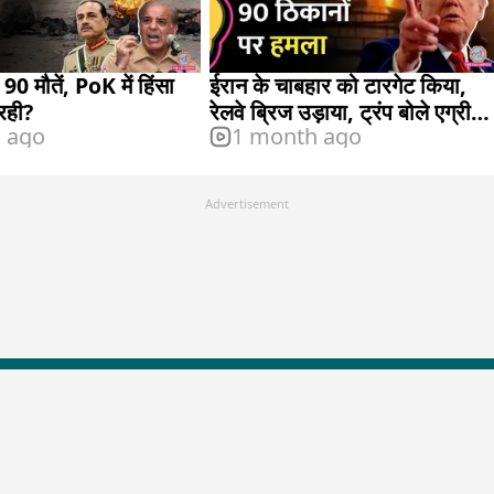
 90 मौतें, PoK में हिंसा
ईरान के चाबहार को टारगेट किया,
 रही?
रेलवे ब्रिज उड़ाया, ट्रंप बोले एग्रीमेंट
s ago
1 month ago
ख़त्म
Advertisement
LallanKhas News
Entertainment New
Hindi Satire & Humor
Entertainment News Hindi
Lallankhas Specials
Top stories Cinema