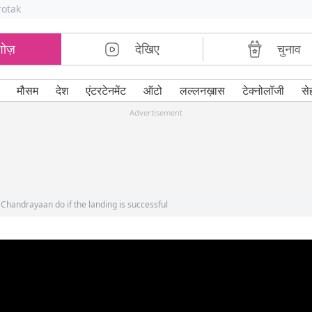
rotak
शोज़
देखिए
चुनाव
मौसम
देश
एंटरटेनमेंट
ऑटो
लल्लनख़ास
टेक्नोलॉजी
से
Advertisement
Chandrayaan do if the landing is successful