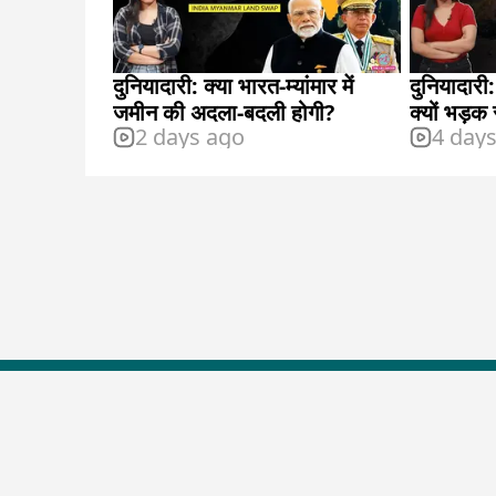
दुनियादारी: क्या भारत-म्यांमार में
दुनियादारी:
जमीन की अदला-बदली होगी?
क्यों भड़क
2 days ago
4 day
Top Shows
The Lallantop Show
Duniyadaari