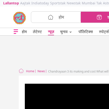
Lallantop
Aajtak
Indiatoday
Sportstak
Newstak
Mumbai Tak
Ast
होम
⌄
चुनाव
होम
लेटेस्ट
न्यूज़
पॉलिटिक्स
स्पोर्ट्स
Home
News
Chandrayaan 3 its making and cost What will 