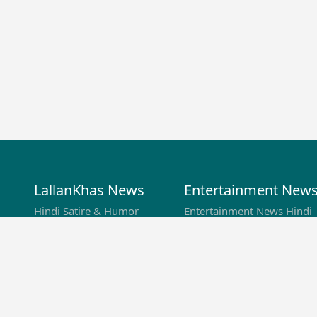
LallanKhas News
Entertainment New
Hindi Satire & Humor
Entertainment News Hindi
Lallankhas Specials
Top stories Cinema
Breaking News
Entertainment Special New
Top Political News Hindi
Top movies series review
Top History News
Latest Entertainment News
Real Stories News
Latest Political News
Top Literature News