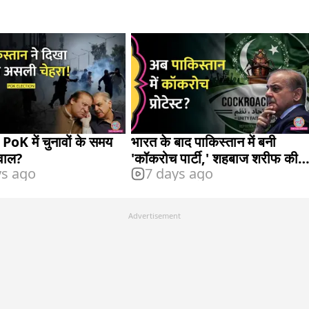
 PoK में चुनावों के समय
भारत के बाद पाकिस्तान में बनी
बवाल?
'कॉकरोच पार्टी,' शहबाज शरीफ की
ys ago
7 days ago
बढ़ी चिंता?
Advertisement