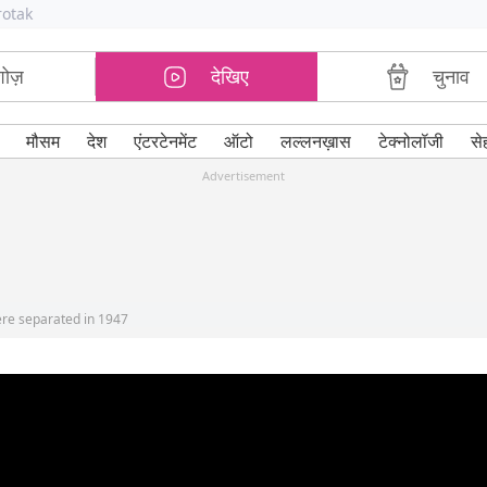
rotak
शोज़
देखिए
चुनाव
मौसम
देश
एंटरटेनमेंट
ऑटो
लल्लनख़ास
टेक्नोलॉजी
से
Advertisement
were separated in 1947