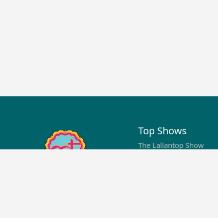
Top Shows
The Lallantop Show
Duniyadaari
Guest in the Newsroom
Netanagri
Lallantop Baithki
Kharcha Paani
Social Media
Aasan Bhasha Mein
Social List