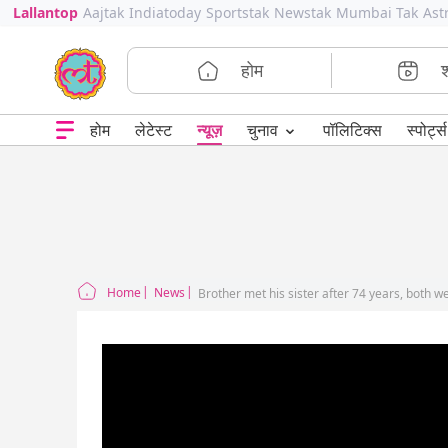
Lallantop
Aajtak
Indiatoday
Sportstak
Newstak
Mumbai Tak
Ast
होम
⌄
चुनाव
होम
लेटेस्ट
न्यूज़
पॉलिटिक्स
स्पोर्ट्स
Home
News
Brother met his sister after 74 years, both 