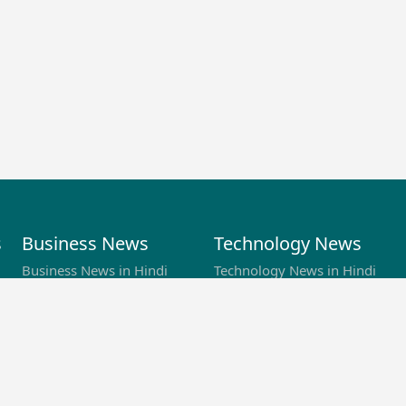
s
Business News
Technology News
Business News in Hindi
Technology News in Hindi
Latest Business News
Latest Tech News
s
Business Special News
Science News & Updates
Technology Specials News
Technology Reviews in
Hindi