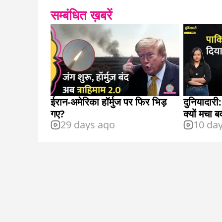
सम्बंधित ख़बरें
ईरान-अमेरिका हॉर्मुज पर फिर भिड़
दुनियादारी:
गए?
क्यों मचा 
29 days ago
10 da