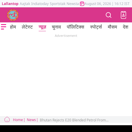
Lallantop
Aajtak
Indiatoday
Sportstak
Newstak
Mumbai Tak
August 06, 2026
Astrotak
|
16:12 IST
होम
लेटेस्ट
न्यूज़
चुनाव
पॉलिटिक्स
स्पोर्ट्स
मौसम
देश
Advertisement
Home
News
Bhutan Rejects E20 Blended Petrol From India