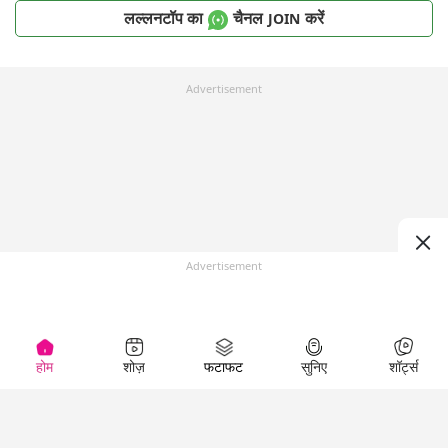
लल्लनटॉप का
चैनल
करें
JOIN
Advertisement
Advertisement
होम
शोज़
फटाफट
सुनिए
शॉर्ट्स
Top Shows
LallanKhas News
Entertainment