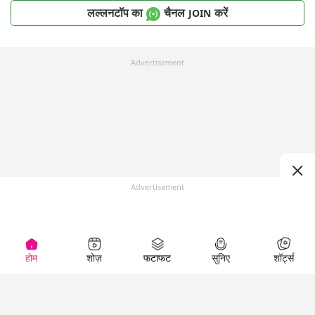
लल्लनटॉप का
चैनल
करें
JOIN
Advertisement
Advertisement
होम
शोज़
फटाफट
सुनिए
शॉर्ट्स
Top Shows
LallanKhas News
Entertainment