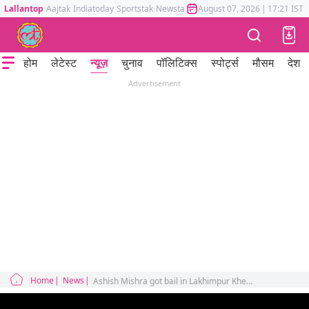
Lallantop
Aajtak
Indiatoday
Sportstak
Newstak
Mumbai Tak
August 07, 2026
Astrotak
|
17:21 IST
होम
लेटेस्ट
न्यूज़
चुनाव
पॉलिटिक्स
स्पोर्ट्स
मौसम
देश
Advertisement
Home
News
Ashish Mishra got bail in Lakhimpur Kheri case but these are the conditions