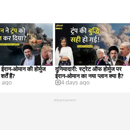
: ईरान-ओमान की होर्मुज
दुनियादारी: स्ट्रेट ऑफ होर्मुज पर
र्तें हैं?
ईरान-ओमान का नया प्लान क्या है?
s ago
4 days ago
Advertisement