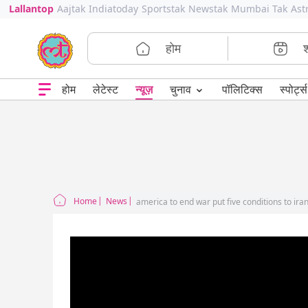
Lallantop
Aajtak
Indiatoday
Sportstak
Newstak
Mumbai Tak
Ast
होम
⌄
चुनाव
होम
लेटेस्ट
न्यूज़
पॉलिटिक्स
स्पोर्ट्स
Home
News
america to end war put five conditions to ira