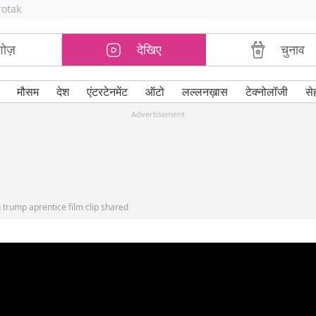
rotak
शोज़
देखिए
चुनाव
मौसम
देश
एंटरटेनमेंट
ऑटो
लल्लनख़ास
टेक्नोलॉजी
से
Advertisement
n trump aprentice film clip shared