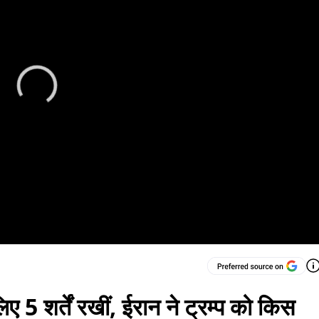
 5 शर्तें रखीं, ईरान ने ट्रम्प को क‍िस