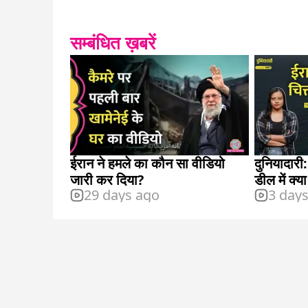
सम्बंधित ख़बरें
ईरान ने हमले का कौन सा वीडियो
दुनियादारी
जारी कर दिया?
डील में क्या श
29 days ago
3 day