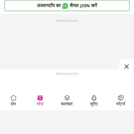
लल्लनटॉप का
चैनल
करें
JOIN
Advertisement
Advertisement
होम
शोज़
फटाफट
सुनिए
शॉर्ट्स
Top Shows
LallanKhas News
Entertainment
News
The Lallantop Show
Hindi Satire & Humor