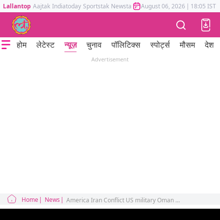
Lallantop
Aajtak
Indiatoday
Sportstak
Newstak
Mumbai Tak
August 06, 2026
Astrotak
|
18:05 IST
होम
लेटेस्ट
न्यूज़
चुनाव
पॉलिटिक्स
स्पोर्ट्स
मौसम
देश
Advertisement
Home
News
America Iran Conflict US military Oman Nuclear talks