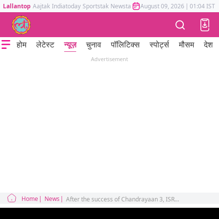
Lallantop
Aajtak
Indiatoday
Sportstak
Newstak
Mumbai Tak
August 09, 2026
Astrotak
|
01:04 IST
होम
लेटेस्ट
न्यूज़
चुनाव
पॉलिटिक्स
स्पोर्ट्स
मौसम
देश
Advertisement
Home
News
After the success of Chandrayaan 3, ISRO chief S. Somnath expressed his fear