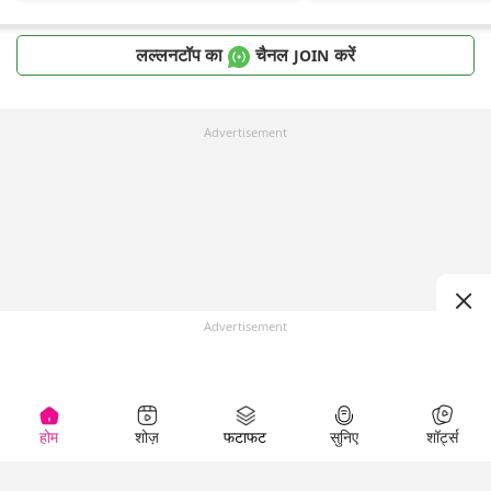
लल्लनटॉप का
चैनल
करें
JOIN
Advertisement
Advertisement
होम
शोज़
फटाफट
सुनिए
शॉर्ट्स