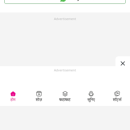
Advertisement
Advertisement
होम
शोज़
फटाफट
सुनिए
शॉर्ट्स
Top Shows
LallanKhas News
Entertainment
News
The Lallantop Show
Hindi Satire & Humor