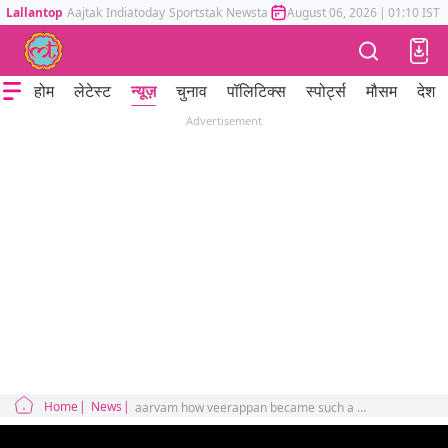
Lallantop
Aajtak
Indiatoday
Sportstak
Newstak
Mumbai Tak
August 06, 2026
Astrotak
|
01:10 IST
होम
लेटेस्ट
न्यूज़
चुनाव
पॉलिटिक्स
स्पोर्ट्स
मौसम
देश
Advertisement
Home
News
aarvam how veerappan became such a big criminal?