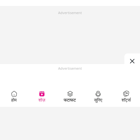
Advertisement
Advertisement
होम
शोज़
फटाफट
सुनिए
शॉर्ट्स
Top Shows
LallanKhas News
Entertainment
News
The Lallantop Show
Hindi Satire & Humor
Duniyadaari
Lallankhas Specials
Guest in the
Breaking News
Entertainment News