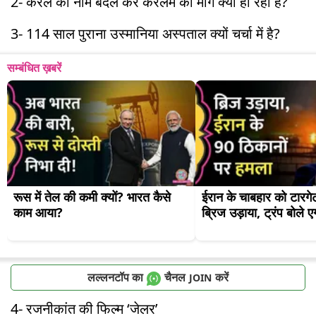
2- केरल का नाम बदल कर केरलम की मांग क्यों हो रही है?
3- 114 साल पुराना उस्मानिया अस्पताल क्यों चर्चा में है?
सम्बंधित ख़बरें
रूस में तेल की कमी क्यों? भारत कैसे 
ईरान के चाबहार को टारगेट
काम आया?
ब्रिज उड़ाया, ट्रंप बोले एग
लल्लनटॉप का
चैनल
करें
JOIN
4- रजनीकांत की फिल्म ‘जेलर’