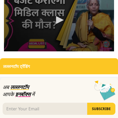
0
seconds
of
लल्लनटॉप ट्रेंडिंग
0
seconds
अब
लल्लनटॉप
आपके
इनबॉक्स
में
SUBSCRIBE