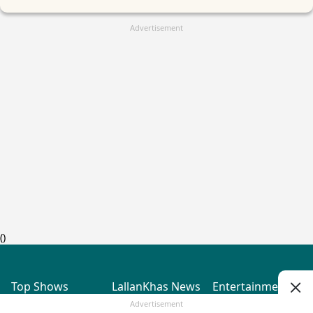
Advertisement
(
)
Top Shows
LallanKhas News
Entertainment
News
The Lallantop Show
Hindi Satire & Humor
Advertisement
Duniyadaari
Lallankhas Specials