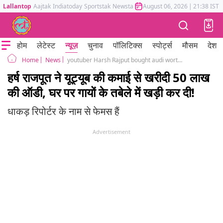
Lallantop
Aajtak
Indiatoday
Sportstak
Newstak
Mumbai Tak
August 06, 2026
Astrotak
|
21:38 IST
होम
लेटेस्ट
न्यूज़
चुनाव
पॉलिटिक्स
स्पोर्ट्स
मौसम
देश
News
youtuber Harsh Rajput bought audi worth 50 lakhs Viral Photo
Home
हर्ष राजपूत ने यूट्यूब की कमाई से खरीदी 50 लाख
की ऑडी, घर पर गायों के तबेले में खड़ी कर दी!
धाकड़ रिपोर्टर के नाम से फेमस हैं
Advertisement