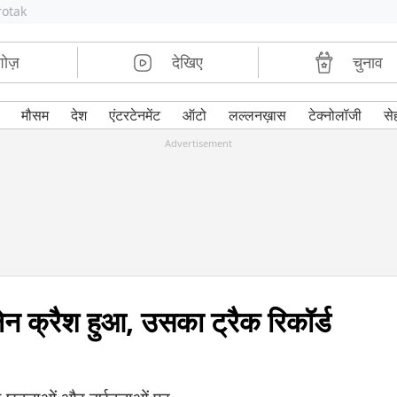
rotak
शोज़
देखिए
चुनाव
मौसम
देश
एंटरटेनमेंट
ऑटो
लल्लनख़ास
टेक्नोलॉजी
से
Advertisement
लेन क्रैश हुआ, उसका ट्रैक रिकॉर्ड