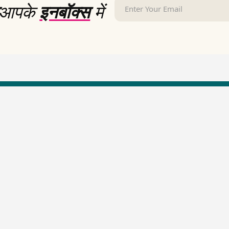
आपके
इनबॉक्स
में
LallanKhas News
Entertainment New
Hindi Satire & Humor
Entertainment News Hindi
Lallankhas Specials
Top stories Cinema
Breaking News
Entertainment Special New
Top Political News Hindi
Top movies series review
Top History News
Latest Entertainment News
Real Stories News
Latest Political News
Top Literature News
Top Persons News
Top Profiles