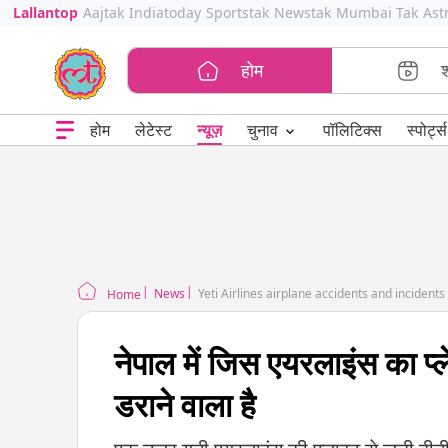
Lallantop
Aajtak
Indiatoday
Sportstak
Newstak
Mumbai Tak
Ast
होम
⌄
चुनाव
होम
लेटेस्ट
न्यूज़
पॉलिटिक्स
स्पोर्ट्स
News
Yeti Airlines airplane accidents and incidents
Home
नेपाल में जिस एयरलाइंस का प्
डराने वाला है