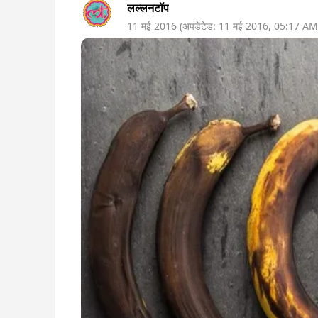
लल्लनटॉप
11 मई 2016
(अपडेटेड:
11 मई 2016
,
05:17 AM