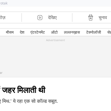
rotak
शोज़
देखिए
चुनाव
मौसम
देश
एंटरटेनमेंट
ऑटो
लल्लनख़ास
टेक्नोलॉजी
से
Advertisement
ar
ं जहर मिलाती थी
ज ए मिथ.' ये रहा एक सो कॉल्ड सबूत.