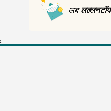
अब
लल्लनटॉप
(
)
Top Shows
The Lallantop Show
Duniyadaari
Guest in the Newsroom
Netanagri
Lallantop Baithki
Kharcha Paani
Social Media
Aasan Bhasha Mein
Social List
Tarikh