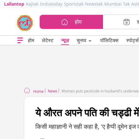
Lallantop
Aajtak
Indiatoday
Sportstak
Newstak
Mumbai Tak
Ast
होम
⌄
चुनाव
होम
लेटेस्ट
न्यूज़
पॉलिटिक्स
स्पोर्ट्स
News
Woman puts pesticide in husband's underwe
Home
ये औरत अपने पति की चड्ढी मे
किसी महाज्ञानी ने सही कहा है, 'ए हैप्पी वूमेन इ