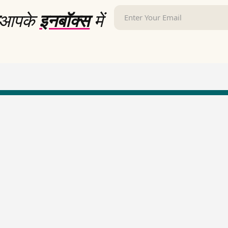
आपके
इनबॉक्स
में
LallanKhas News
Entertainment New
Hindi Satire & Humor
Entertainment News Hindi
Lallankhas Specials
Top stories Cinema
Breaking News
Entertainment Special New
Top Political News Hindi
Top movies series review
Top History News
Latest Entertainment News
Real Stories News
Latest Political News
Top Literature News
Top Persons News