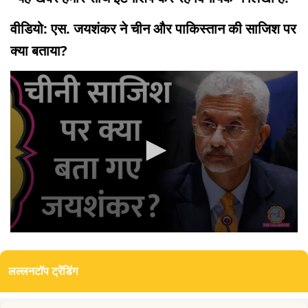
वीडियो: एस. जयशंकर ने चीन और पाकिस्तान की साजिश पर
क्या बताया?
0
seconds
of
लल्लनटॉप ट्रेंडिंग
0
seconds