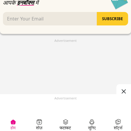
आपके
इनबॉक्स
में
SUBSCRIBE
Advertisement
Advertisement
होम
शोज़
फटाफट
सुनिए
शॉर्ट्स
(
)