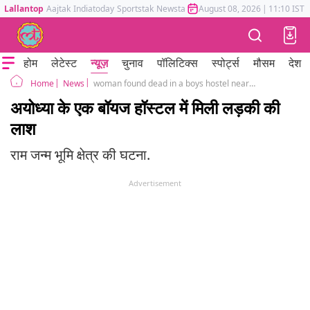
Lallantop
Aajtak
Indiatoday
Sportstak
Newstak
Mumbai Tak
August 08, 2026
Astrotak
|
11:10 IST
होम
लेटेस्ट
न्यूज़
चुनाव
पॉलिटिक्स
स्पोर्ट्स
मौसम
देश
News
woman found dead in a boys hostel near hanuman gadhi temple in ayodhya
Home
अयोध्या के एक बॉयज हॉस्टल में मिली लड़की की
लाश
राम जन्म भूमि क्षेत्र की घटना.
Advertisement