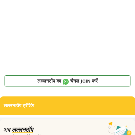
लल्लनटॉप का
चैनल
करें
JOIN
लल्लनटॉप ट्रेंडिंग
अब
लल्लनटॉप