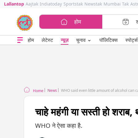
Lallantop
Aajtak
Indiatoday
Sportstak
Newstak
Mumbai Tak
Ast
होम
⌄
चुनाव
होम
लेटेस्ट
न्यूज़
पॉलिटिक्स
स्पोर्ट्स
News
WHO said even little amount of alcohol can 
Home
चाहे महंगी या सस्ती हो शराब, 
WHO ने ऐसा कहा है.