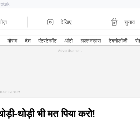
rotak
शोज़
देखिए
चुनाव
मौसम
देश
एंटरटेनमेंट
ऑटो
लल्लनख़ास
टेक्नोलॉजी
से
Advertisement
cause cancer
थोड़ी-थोड़ी भी मत पिया करो!