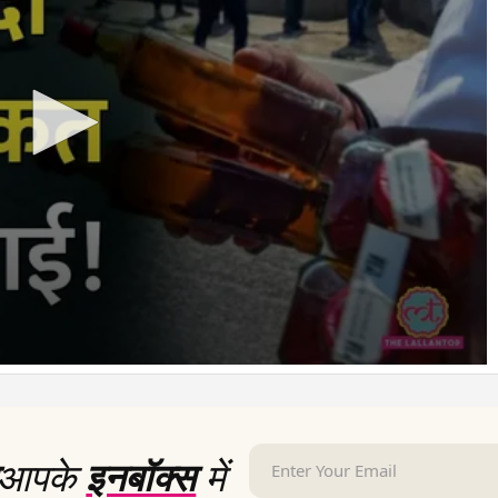
आपके
इनबॉक्स
में