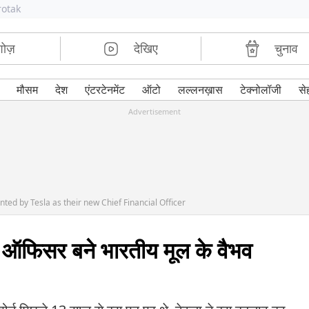
rotak
शोज़
देखिए
चुनाव
मौसम
देश
एंटरटेनमेंट
ऑटो
लल्लनख़ास
टेक्नोलॉजी
से
Advertisement
ted by Tesla as their new Chief Financial Officer
ल ऑफिसर बने भारतीय मूल के वैभव