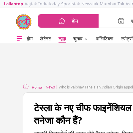
Lallantop
Aajtak
Indiatoday
Sportstak
Newstak
Mumbai Tak
Ast
होम
⌄
चुनाव
होम
लेटेस्ट
न्यूज़
पॉलिटिक्स
स्पोर्ट्स
News
Who is Vaibhav Taneja an Indian Origin appoin
Home
टेस्ला के नए चीफ फाइनेंशिय
तनेजा कौन हैं?