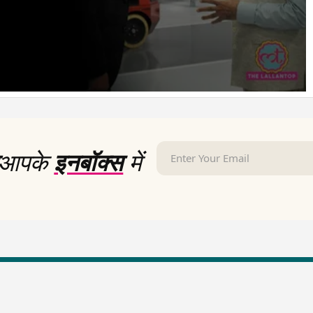
आपके
इनबॉक्स
में
LallanKhas News
Entertainment New