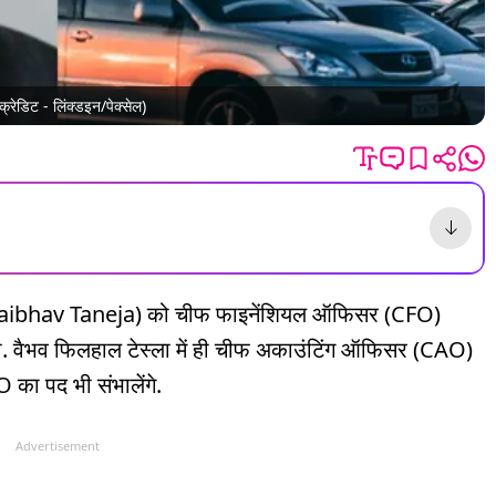
रेडिट - लिंक्डइन/पेक्सेल)
जा (Vaibhav Taneja) को चीफ फाइनेंशियल ऑफिसर (CFO)
ी. वैभव फिलहाल टेस्ला में ही चीफ अकाउंटिंग ऑफिसर (CAO)
O का पद भी संभालेंगे.
Advertisement