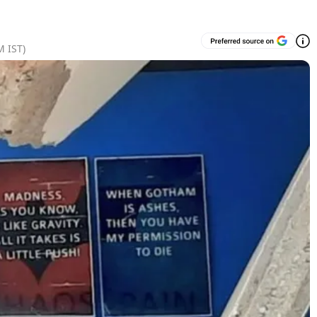
M
IST)