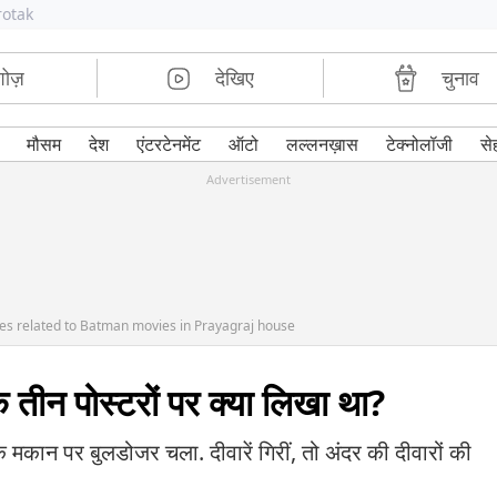
rotak
शोज़
देखिए
चुनाव
मौसम
देश
एंटरटेनमेंट
ऑटो
लल्लनख़ास
टेक्नोलॉजी
से
Advertisement
ues related to Batman movies in Prayagraj house
के तीन पोस्टरों पर क्या लिखा था?
े मकान पर बुलडोजर चला. दीवारें गिरीं, तो अंदर की दीवारों की