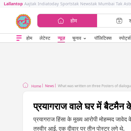
Lallantop
Aajtak
Indiatoday
Sportstak
Newstak
Mumbai Tak
Ast
होम
⌄
चुनाव
होम
लेटेस्ट
न्यूज़
पॉलिटिक्स
स्पोर्ट्स
News
What was written on three Posters of dialog
Home
प्रयागराज वाले घर में बैटमैन 
प्रयागराज हिंसा के मुख्य आरोपी मोहम्मद जावेद क
तस्वीर आई. एक दीवार पर तीन पोस्टर लगे थे.