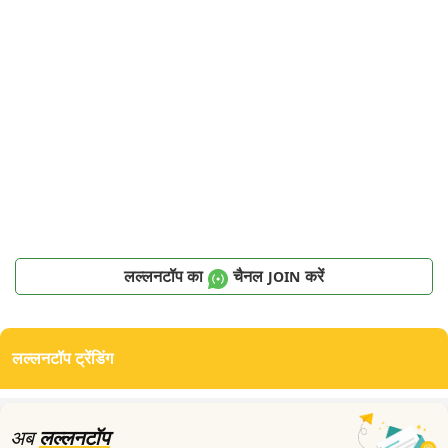
लल्लनटॉप का
चैनल
करें
JOIN
लल्लनटॉप ट्रेंडिंग
अब
लल्लनटॉप