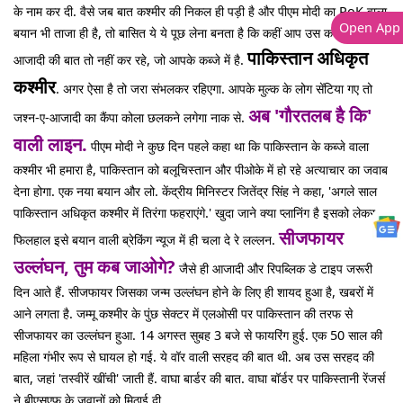
के नाम कर दी. वैसे जब बात कश्मीर की निकल ही पड़ी है और पीएम मोदी का PoK वाला
Open App
बयान भी ताजा ही है, तो बासित ये ये पूछ लेना बनता है कि कहीं आप उस कश्मीर की
पाकिस्तान अधिकृत
आजादी की बात तो नहीं कर रहे, जो आपके कब्जे में है.
कश्मीर
. अगर ऐसा है तो जरा संभलकर रहिएगा. आपके मुल्क के लोग सेंटिया गए तो
अब 'गौरतलब है कि'
जश्न-ए-आजादी का कैंपा कोला छलकने लगेगा नाक से.
वाली लाइन.
पीएम मोदी ने कुछ दिन पहले कहा था कि पाकिस्तान के कब्जे वाला
कश्मीर भी हमारा है, पाकिस्तान को बलूचिस्तान और पीओके में हो रहे अत्याचार का जवाब
देना होगा. एक नया बयान और लो. केंद्रीय मिनिस्टर जितेंद्र सिंह ने कहा, 'अगले साल
पाकिस्तान अधिकृत कश्मीर में तिरंगा फहराएंगे.' खुदा जाने क्या प्लानिंग है इसको लेकर.
सीजफायर
फिलहाल इसे बयान वाली ब्रेकिंग न्यूज में ही चला दे रे लल्लन.
उल्लंघन, तुम कब जाओगे?
जैसे ही आजादी और रिपब्लिक डे टाइप जरूरी
दिन आते हैं. सीजफायर जिसका जन्म उल्लंघन होने के लिए ही शायद हुआ है, खबरों में
आने लगता है. जम्मू कश्मीर के पुंछ सेक्टर में एलओसी पर पाकिस्तान की तरफ से
सीजफायर का उल्लंघन हुआ. 14 अगस्त सुबह 3 बजे से फायरिंग हुई. एक 50 साल की
महिला गंभीर रूप से घायल हो गई. ये वॉर वाली सरहद की बात थी. अब उस सरहद की
बात, जहां 'तस्वीरें खींची' जाती हैं. वाघा बार्डर की बात. वाघा बॉर्डर पर पाकिस्तानी रेंजर्स
ने बीएसएफ के जवानों को मिठाई दी.