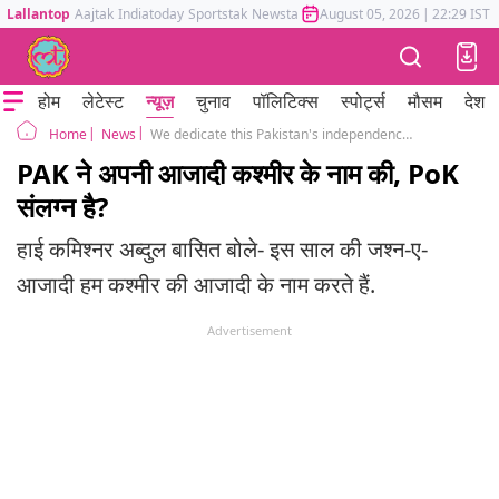
Lallantop
Aajtak
Indiatoday
Sportstak
Newstak
Mumbai Tak
August 05, 2026
Astrotak
|
22:29 IST
होम
लेटेस्ट
न्यूज़
चुनाव
पॉलिटिक्स
स्पोर्ट्स
मौसम
देश
News
We dedicate this Pakistan's independence day to the independence of Kashmir Says Envoy Abdul Basit
Home
PAK ने अपनी आजादी कश्मीर के नाम की, PoK
संलग्न है?
हाई कमिश्नर अब्दुल बासित बोले- इस साल की जश्न-ए-
आजादी हम कश्मीर की आजादी के नाम करते हैं.
Advertisement