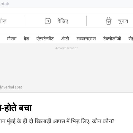
rotak
शोज़
देखिए
चुनाव
मौसम
देश
एंटरटेनमेंट
ऑटो
लल्लनख़ास
टेक्नोलॉजी
से
Advertisement
ly verbal spat
े-होते बचा
ौरान मुंबई के ही दो खिलाड़ी आपस में भिड़ लिए. कौन कौन?