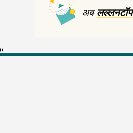
अब
लल्लनटॉप
(
)
Top Shows
The Lallantop Show
Duniyadaari
Guest in the Newsroom
Netanagri
Lallantop Baithki
Kharcha Paani
Social Media
Aasan Bhasha Mein
Social List
Tarikh