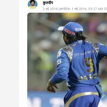
कुलदीप
2 मई 2016
(अपडेटेड:
1 मई 2016
,
03:27 AM
IS