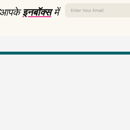
आपके
इनबॉक्स
में
LallanKhas News
Entertainment New
Hindi Satire & Humor
Entertainment News Hindi
Lallankhas Specials
Top stories Cinema
Breaking News
Entertainment Special New
Top Political News Hindi
Top movies series review
Top History News
Latest Entertainment News
Real Stories News
Latest Political News
Top Literature News
Top Persons News