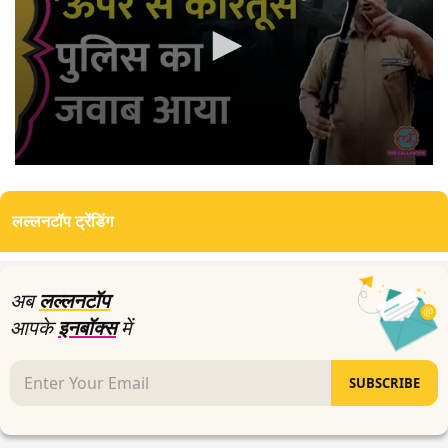
0
seconds
of
लल्लनटॉप ट्रेंडिंग
1
minute,
34
seconds
अब
लल्लनटॉप
आपके
इनबॉक्स
में
SUBSCRIBE