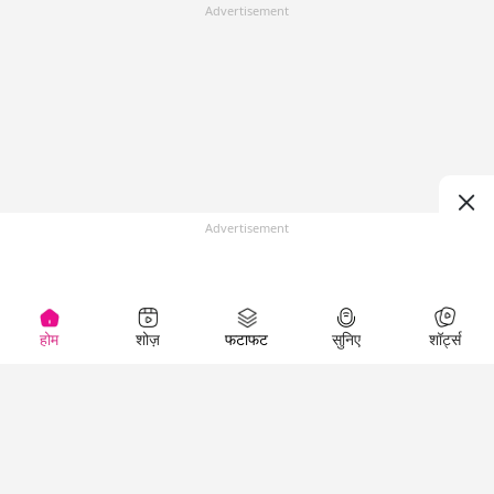
Advertisement
Advertisement
होम
शोज़
फटाफट
सुनिए
शॉर्ट्स
(
)
Top Shows
LallanKhas News
Entertainment
News
The Lallantop Show
Hindi Satire & Humor
Duniyadaari
Lallankhas Specials
Guest in the
Breaking News
Entertainment News
Newsroom
Top Political News
Hindi