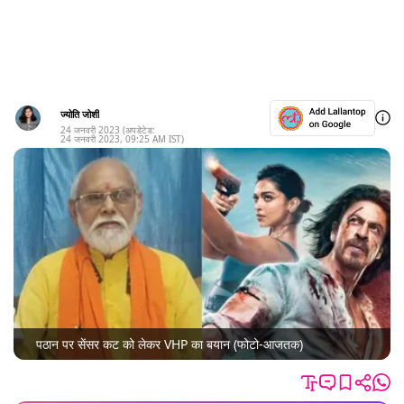
ज्योति जोशी
24 जनवरी 2023
(अपडेटेड:
24 जनवरी 2023
,
09:25 AM
IST)
पठान पर सेंसर कट को लेकर VHP का बयान (फोटो-आजतक)