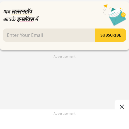
seconds
अब
लल्लनटॉप
आपके
इनबॉक्स
में
SUBSCRIBE
Advertisement
Advertisement