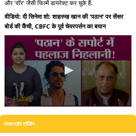
और 'वॉर' जैसी फिल्में डायरेक्ट कर चुके हैं.
वीडियो: दी सिनेमा शो: शाहरुख खान की 'पठान' पर सेंसर
बोर्ड की कैंची, CBFC के पूर्व चेयरपर्सन का बयान
0
seconds
of
लल्लनटॉप ट्रेंडिंग
4
minutes,
29