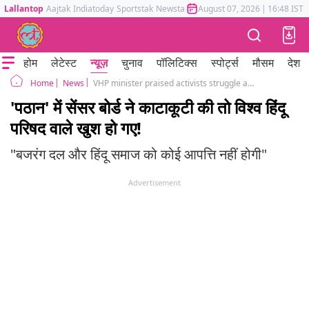
Lallantop
Aajtak
Indiatoday
Sportstak
Newstak
Mumbai Tak
August 07, 2026
Astrotak
|
16:48 IST
होम
लेटेस्ट
न्यूज़
चुनाव
पॉलिटिक्स
स्पोर्ट्स
मौसम
देश
News
VHP minister praised activists struggle after censor board action on pathan
Home
'पठान' में सेंसर बोर्ड ने काटाकूटी की तो विश्व हिंदू
परिषद वाले खुश हो गए!
"बजरंग दल और हिंदू समाज को कोई आपत्ति नहीं होगी"
Advertisement