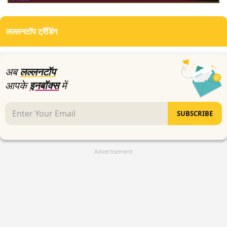
0
seconds
of
लल्लनटॉप ट्रेंडिंग
4
minutes,
8
seconds
अब
लल्लनटॉप
आपके
इनबॉक्स
में
SUBSCRIBE
Advertisement